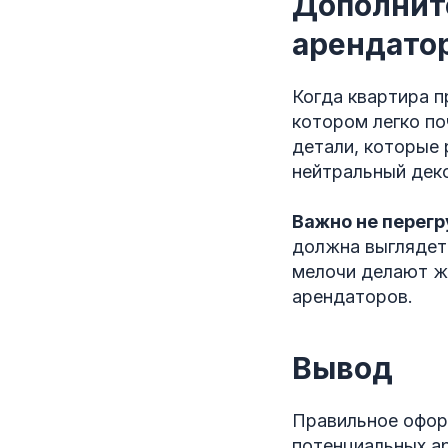
Дополнит
арендато
Когда квартира п
котором легко п
детали, которые 
нейтральный деко
Важно не перегр
должна выглядеть
мелочи делают ж
арендаторов.
Вывод
Правильное офор
потенциальных а