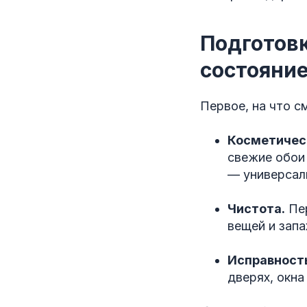
Подготовк
состояни
Первое, на что 
Косметичес
свежие обои
— универсал
Чистота.
Пер
вещей и запа
Исправност
дверях, окн