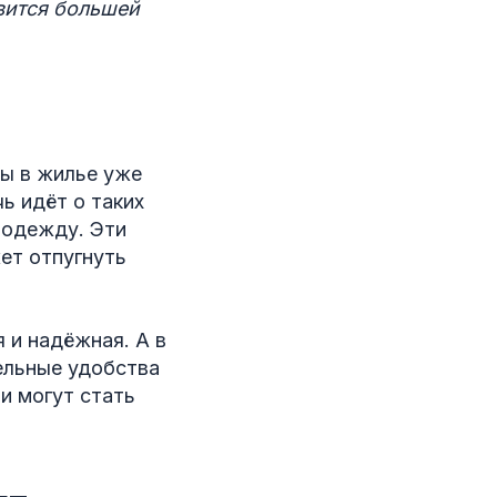
вится большей
ы в жилье уже
ь идёт о таких
 одежду. Эти
ет отпугнуть
 и надёжная. А в
ельные удобства
и могут стать