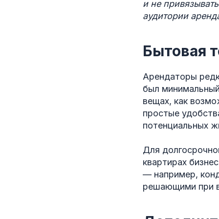
и не привязывать
аудитории аренд
Бытовая т
Арендаторы редк
был минимальный 
вещах, как возмо
простые удобства
потенциальных ж
Для долгосрочной
квартирах бизне
— например, кон
решающими при в