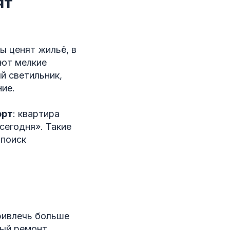
ят
ы ценят жильё, в
ают мелкие
й светильник,
ие.
орт
: квартира
сегодня». Такие
 поиск
ривлечь больше
ый ремонт,