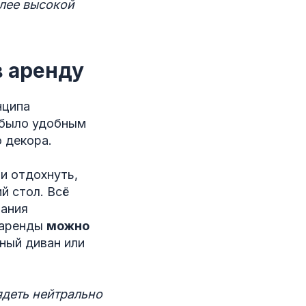
олее высокой
в аренду
нципа
 было удобным
 декора.
и отдохнуть,
й стол. Всё
вания
й аренды
можно
ный диван или
ядеть нейтрально