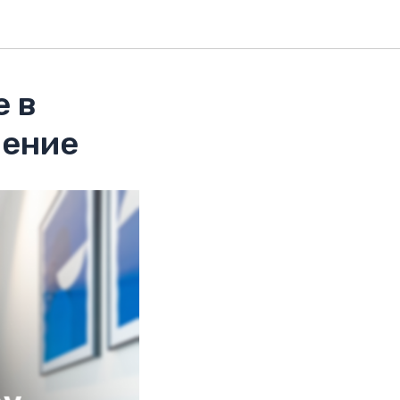
е в
ление