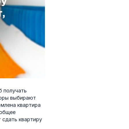
б получать
торы выбирают
рмлена квартира
 общее
т сдать квартиру