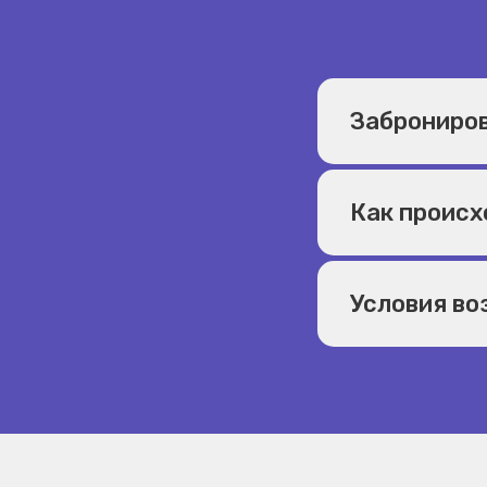
Заброниров
Как происх
Условия во