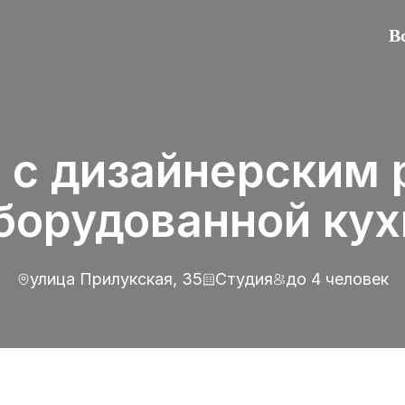
В
 с дизайнерским
борудованной ку
улица Прилукская, 35
Студия
до 4 человек