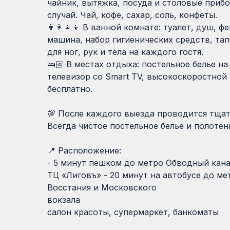
чайник, вытяжка, посуда и столовые приб
случай. Чай, кофе, сахар, соль, конфеты.
👨‍👩‍👧‍👦 В ванной комнате: туалет, душ, ф
машина, набор гигиенических средств, та
для ног, рук и тела на каждого гостя.
🛌🏻 В местах отдыха: постельное белье на
телевизор со Smart TV, высокоскоростной 
бесплатно.
💯 После каждого выезда проводится тщат
Всегда чистое постельное белье и полотен
📍 Расположение:
- 5 минут пешком до метро Обводный кана
ТЦ «Лиговъ» - 20 минут на автобусе до м
Восстания и Московского
вокзала - Рядом 
салон красоты, супермаркет, банкоматы