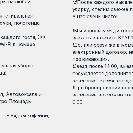
оры на любой
💯После каждого высел
уборку, стелим свежее п
ен, стиральная
У нас очень чисто!
почки, полотенца
❗Мы используем дистанц
 каждого гостя, ЖК
заехать и выехать КРУ
Wi-Fi в номере
❗До, или сразу же в мом
электронный договор, 
проживающих.
ельная уборка.
❗Заезд после 14:00, выез
ца!
обсуждается дополнител
заселения, время заезда
❗При бронировании посл
л, Автовокзала и
заселение возможно тол
етро Площадь
9:00.
кофейни,