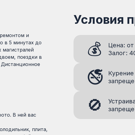
Условия 
 ремонтом и
о в 5 минутах до
💰
Цена: от
х магистралей
Залог: 4
двоем, поездки в
. Дистанционное
🚭
Курение
запреще
🚫
Устраив
запреще
ото. В ней вас
холодильник, плита,