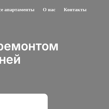
се апартаменты
О нас
Контакты
 ремонтом
хней